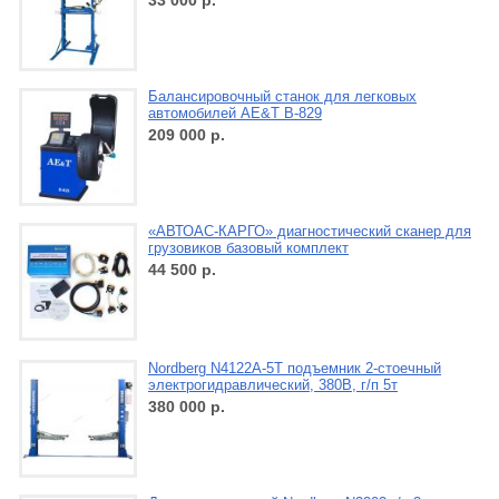
33 000
р.
Балансировочный станок для легковых
автомобилей AE&T В-829
209 000
р.
«АВТОАС-КАРГО» диагностический сканер для
грузовиков базовый комплект
44 500
р.
Nordberg N4122A-5T подъемник 2-стоечный
электрогидравлический, 380В, г/п 5т
380 000
р.