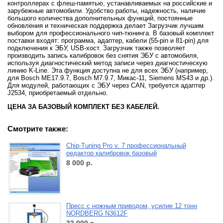
контроллерах с флеш-памятью, устанавливаемых на российские и
зарубежные автомобили. Удобство работы, надежность, наличие
большого количества дополнительных функций, постоянные
обновления и техническая поддержка делает Загрузчик лучшим
выбором для профессионального чип-тюнинга. В базовый комплект
поставки входят: программа, адаптер, кабели (55-pin и 81-pin) для
подключения к ЭБУ, USB-хост. Загрузчик также позволяет
производить запись калибровок без снятия ЭБУ с автомобиля,
используя диагностический метод записи через диагностическую
линию K-Line. Эта функция доступна не для всех ЭБУ (например,
для Bosch ME17.9.7, Bosch M7.9.7, Микас-11, Siemens MS43 и др.).
Для модулей, работающих с ЭБУ через CAN, требуется адаптер
J2534, приобретаемый отдельно.
ЦЕНА ЗА БАЗОВЫЙ КОМПЛЕКТ БЕЗ КАБЕЛЕЙ.
Смотрите также:
Chip-Tuning Pro v. 7 профессиональный
редактор калибровок базовый
8 000
р.
Пресс с ножным приводом, усилие 12 тонн
NORDBERG N3612F