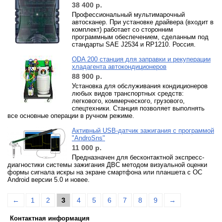
38 400
р.
Профессиональный мультимарочный
автосканер. При установке драйвера (входит в
комплект) работает со сторонним
программным обеспечением, сделанным под
стандарты SAE J2534 и RP1210. Россия.
ODA 200 станция для заправки и рекуперации
хладагента автокондиционеров
88 900
р.
Установка для обслуживания кондиционеров
любых видов транспортных средств:
легкового, коммерческого, грузового,
спецтехники. Станция позволяет выполнять
все основные операции в ручном режиме.
Активный USB-датчик зажигания c программой
"AndroSns"
11 000
р.
Предназначен для бесконтактной экспресс-
диагностики системы зажигания ДВС методом визуальной оценки
формы сигнала искры на экране смартфона или планшета с ОС
Android версии 5.0 и новее.
←
1
2
3
4
5
6
7
8
9
→
Контактная информация