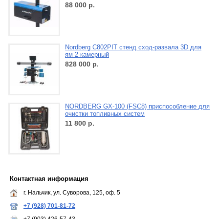
88 000
р.
Nordberg C802PIT стенд сход-развала 3D для
ям 2-камерный
828 000
р.
NORDBERG GX-100 (FSC8) приспособление для
очистки топливных систем
11 800
р.
Контактная информация
г. Нальчик, ул. Суворова, 125, оф. 5
+7 (928) 701-81-72